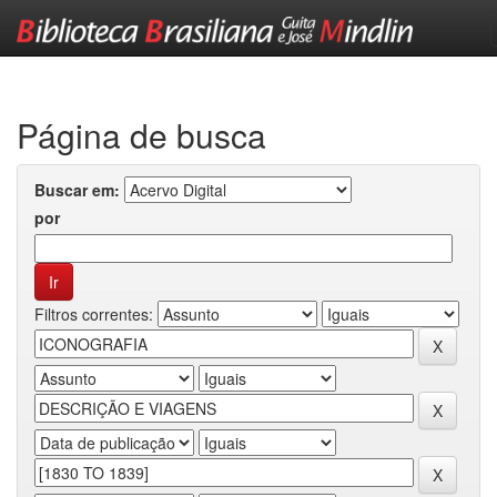
Skip
navigation
Página de busca
Buscar em:
por
Filtros correntes: