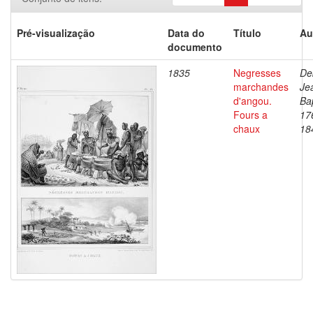
Pré-visualização
Data do
Título
Au
documento
1835
Negresses
De
marchandes
Je
d'angou.
Bap
Fours a
17
chaux
18