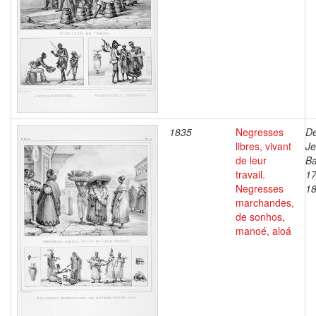
1835
Negresses
De
libres, vivant
J
de leur
Ba
travail.
17
Negresses
1
marchandes,
de sonhos,
manoé, aloá