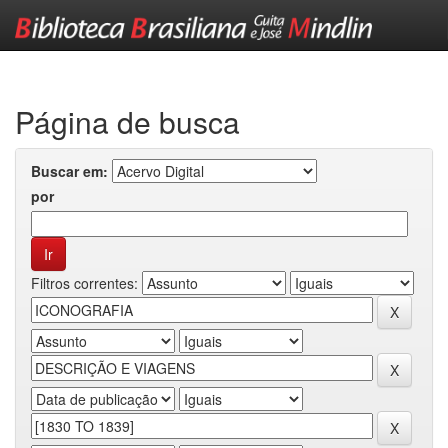
Skip
navigation
Página de busca
Buscar em:
por
Filtros correntes: