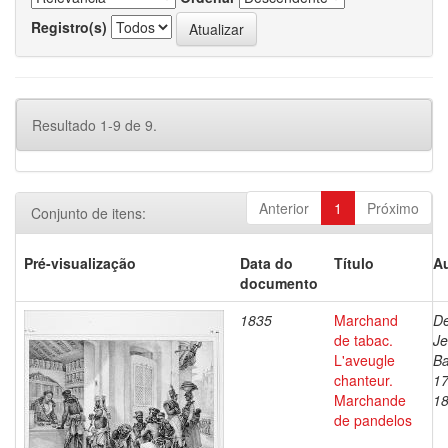
Registro(s)
Resultado 1-9 de 9.
Anterior
1
Próximo
Conjunto de itens:
Pré-visualização
Data do
Título
Au
documento
1835
Marchand
De
de tabac.
J
L'aveugle
Ba
chanteur.
17
Marchande
1
de pandelos