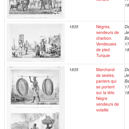
1
1835
Nègres,
De
vendeurs de
J
charbon.
Ba
Vendeuses
17
de pled
1
Turquie
1835
Marchand
De
de sestes,
J
paniers qui
Ba
se portent
17
sur la tête.
1
Nègre
vendeurs de
volaille