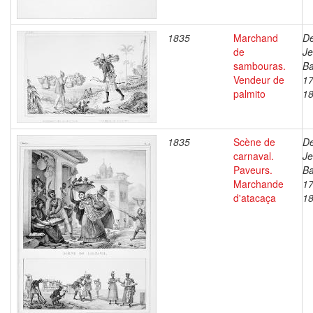
1835
Marchand
De
de
J
sambouras.
Ba
Vendeur de
17
palmito
1
1835
Scène de
De
carnaval.
J
Paveurs.
Ba
Marchande
17
d'atacaça
1