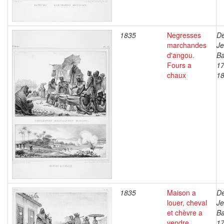
1835
Negresses
De
marchandes
J
d'angou.
Ba
Fours a
17
chaux
1
1835
Maison a
De
louer, cheval
J
et chèvre a
Ba
vendre
17