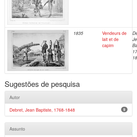
1835
Vendeurs de
De
lait et de
J
capim
Ba
17
1
Sugestões de pesquisa
Autor
Debret, Jean Baptiste, 1768-1848
9
Assunto