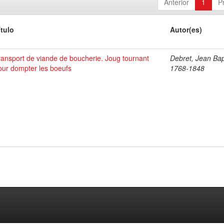
Anterior
1
P
ítulo
Autor(es)
ransport de viande de boucherie. Joug tournant
Debret, Jean Bap
our dompter les boeufs
1768-1848