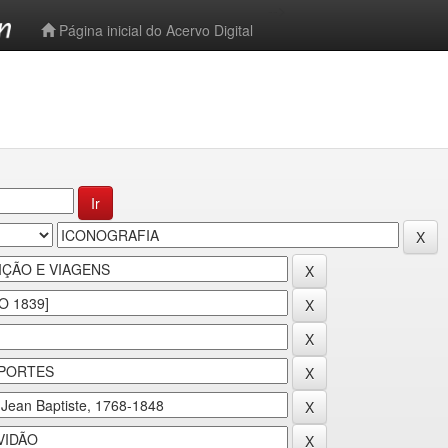
-->
Página inicial do Acervo Digital