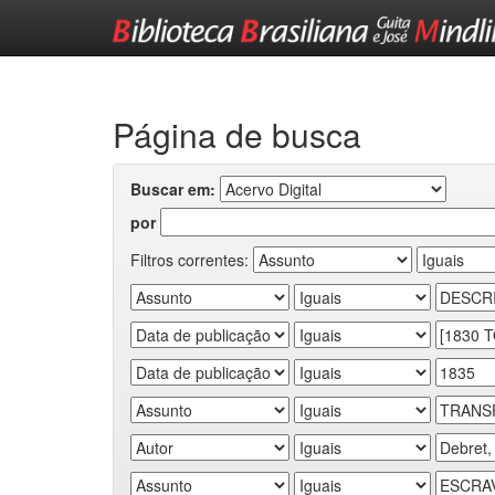
Skip
navigation
Página de busca
Buscar em:
por
Filtros correntes: