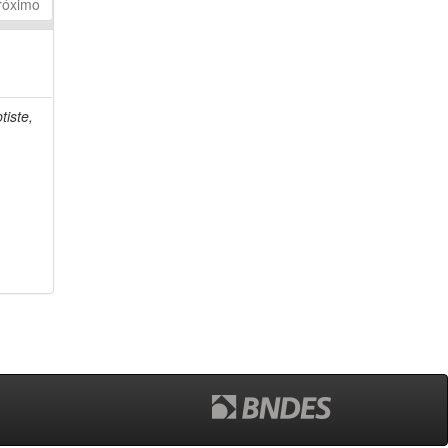
róximo
tiste,