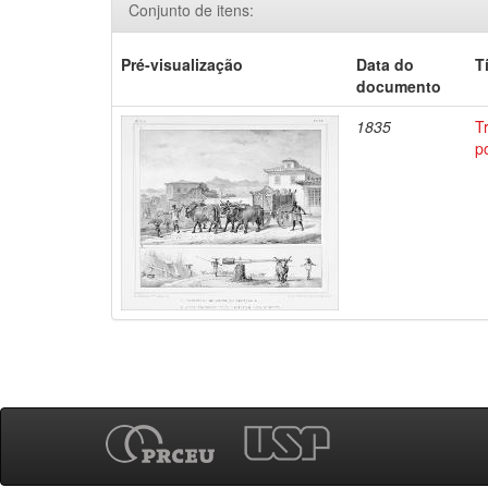
Conjunto de itens:
Pré-visualização
Data do
T
documento
1835
T
p