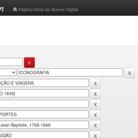
-->
Página inicial do Acervo Digital