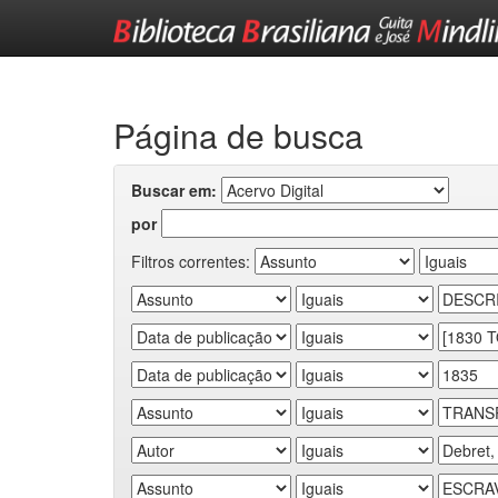
Skip
navigation
Página de busca
Buscar em:
por
Filtros correntes: