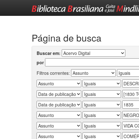
Skip
navigation
Página de busca
Buscar em:
por
Filtros correntes: