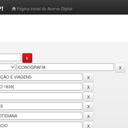
-->
Página inicial do Acervo Digital