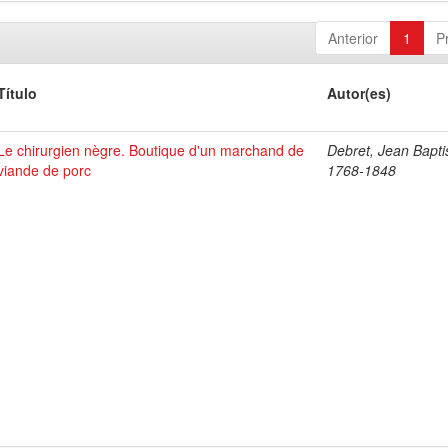
Anterior
1
P
Título
Autor(es)
Le chirurgien nègre. Boutique d'un marchand de
Debret, Jean Bapti
viande de porc
1768-1848