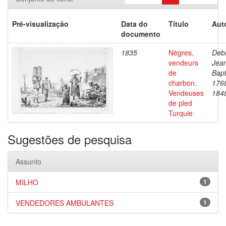
Pré-visualização
Data do
Título
Aut
documento
1835
Nègres,
Debr
vendeurs
Jea
de
Bapt
charbon.
176
Vendeuses
184
de pled
Turquie
Sugestões de pesquisa
Assunto
MILHO
1
VENDEDORES AMBULANTES
1