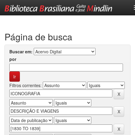
Skip
navigation
Página de busca
Buscar em:
por
Filtros correntes: