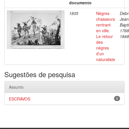
documento
1835
Nègres
Debr
chasseurs
Jean
rentrant
Bapti
en ville.
1768
Le retour
1848
des
nègres
d'un
naturaliste
Sugestões de pesquisa
Assunto
ESCRAVOS
1