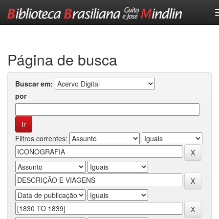
Skip
navigation
Página de busca
Buscar em:
por
Filtros correntes: