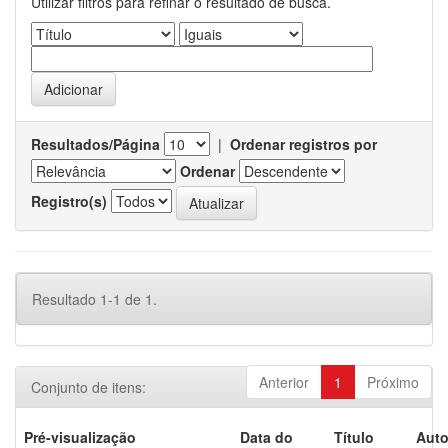
Utilizar filtros para refinar o resultado de busca.
Resultados/Página
|
Ordenar registros por
Ordenar
Registro(s)
Resultado 1-1 de 1.
Anterior
1
Próximo
Conjunto de itens:
Pré-visualização
Data do
Título
Auto