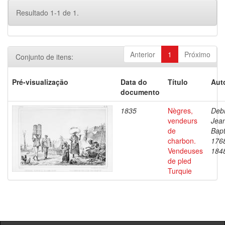
Resultado 1-1 de 1.
Anterior
1
Próximo
Conjunto de itens:
Pré-visualização
Data do
Título
Aut
documento
1835
Nègres,
Debr
vendeurs
Jea
de
Bapt
charbon.
176
Vendeuses
184
de pled
Turquie