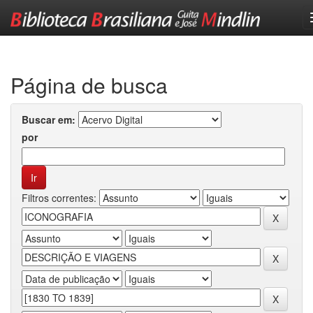
Skip
navigation
Página de busca
Buscar em:
por
Filtros correntes: