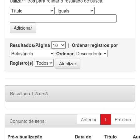
Utilizar filtros para refinar o resultado de busca.
Resultados/Página
|
Ordenar registros por
Ordenar
Registro(s)
Resultado 1-5 de 5.
Anterior
1
Próximo
Conjunto de itens:
Pré-visualização
Data do
Título
Aut