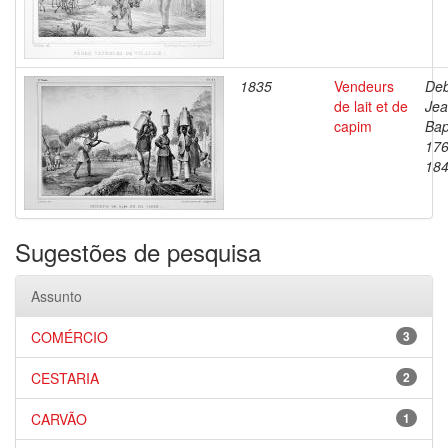
1835
Vendeurs
Deb
de lait et de
Je
capim
Bap
176
18
Sugestões de pesquisa
Assunto
COMÉRCIO
3
CESTARIA
2
CARVÃO
1