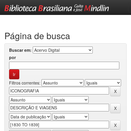
Skip
navigation
Página de busca
Buscar em:
por
Filtros correntes: