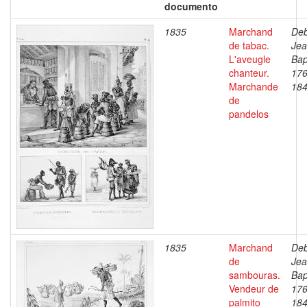
documento
1835
Marchand
Deb
de tabac.
Je
L'aveugle
Bap
chanteur.
176
Marchande
18
de
pandelos
1835
Marchand
Deb
de
Je
sambouras.
Bap
Vendeur de
176
palmito
18