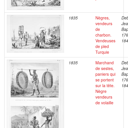
1835
Nègres,
Deb
vendeurs
Je
de
Bap
charbon.
176
Vendeuses
18
de pled
Turquie
1835
Marchand
Deb
de sestes,
Je
paniers qui
Bap
se portent
176
sur la tête.
18
Nègre
vendeurs
de volaille