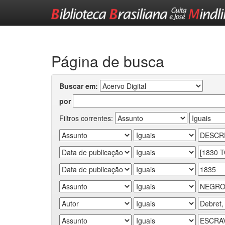
Skip
navigation
Página de busca
Buscar em:
por
Filtros correntes: