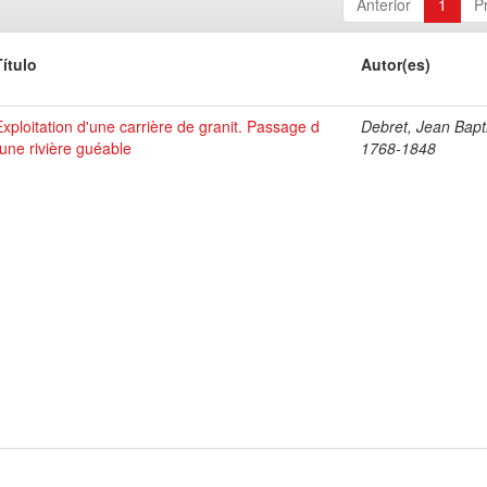
Anterior
1
P
Título
Autor(es)
Exploitation d'une carrière de granit. Passage d
Debret, Jean Bapti
´une rivière guéable
1768-1848