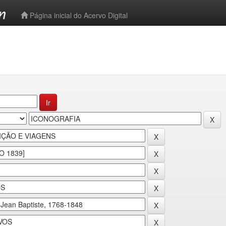
-->
Página inicial do Acervo Digital