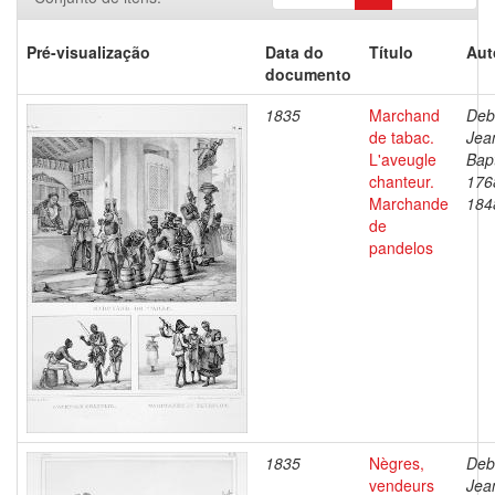
Pré-visualização
Data do
Título
Aut
documento
1835
Marchand
Deb
de tabac.
Jea
L'aveugle
Bapt
chanteur.
176
Marchande
184
de
pandelos
1835
Nègres,
Deb
vendeurs
Jea