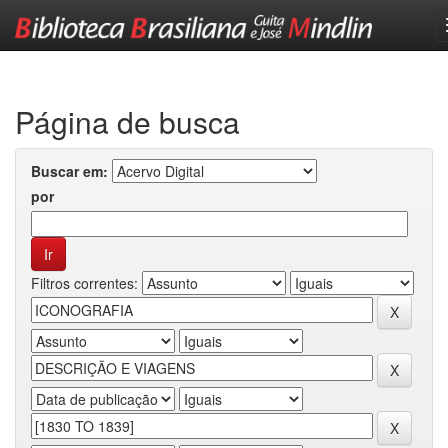
Skip
navigation
Página de busca
Buscar em:
por
Filtros correntes: