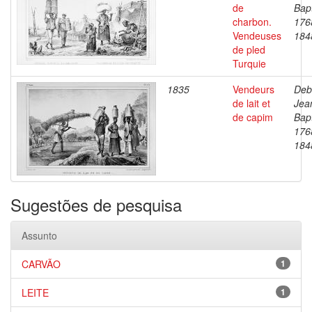
de
Bapt
charbon.
176
Vendeuses
184
de pled
Turquie
1835
Vendeurs
Deb
de lait et
Jea
de capim
Bapt
176
184
Sugestões de pesquisa
Assunto
CARVÃO
1
LEITE
1