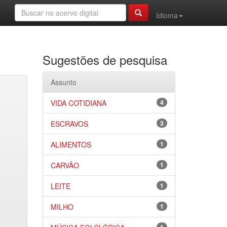
Idioma
Sugestões de pesquisa
Assunto
VIDA COTIDIANA
4
ESCRAVOS
3
ALIMENTOS
1
CARVÃO
1
LEITE
1
MILHO
1