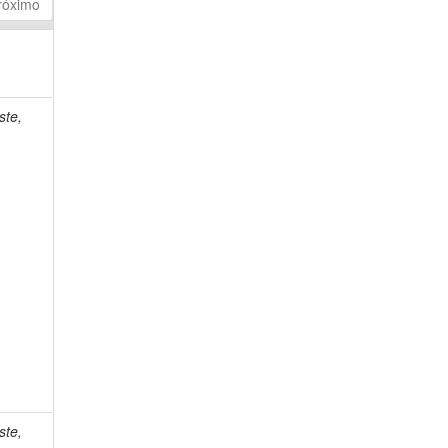
róximo
ste,
ste,