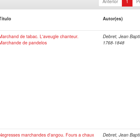
Anterior
1
P
Título
Autor(es)
Marchand de tabac. L'aveugle chanteur.
Debret, Jean Bapti
Marchande de pandelos
1768-1848
Negresses marchandes d'angou. Fours a chaux
Debret, Jean Bapti