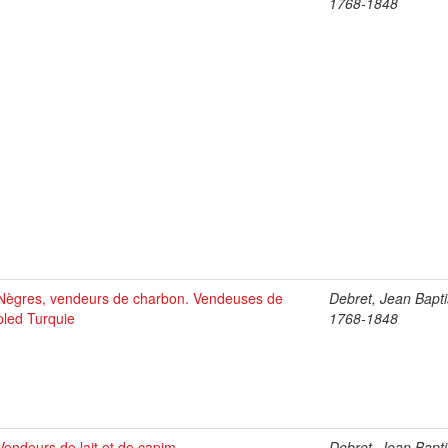
1768-1848
Nègres, vendeurs de charbon. Vendeuses de
Debret, Jean Bapti
pled Turquie
1768-1848
Vendeurs de lait et de capim
Debret, Jean Bapti