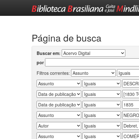
Skip
navigation
Página de busca
Buscar em:
por
Filtros correntes: