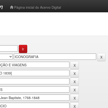
-->
Página inicial do Acervo Digital