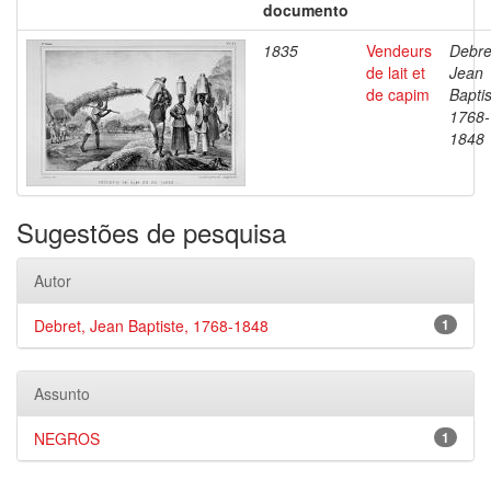
documento
1835
Vendeurs
Debre
de lait et
Jean
de capim
Baptis
1768-
1848
Sugestões de pesquisa
Autor
Debret, Jean Baptiste, 1768-1848
1
Assunto
NEGROS
1