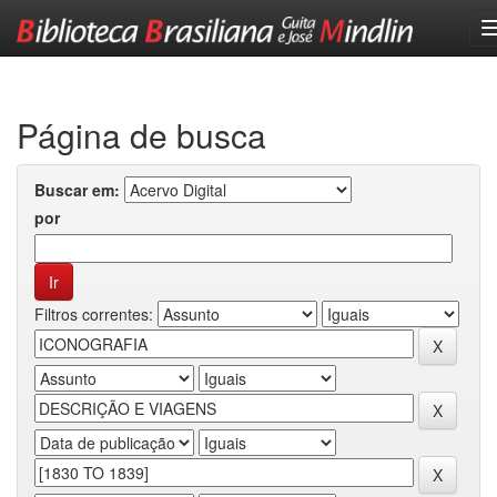
Skip
navigation
Página de busca
Buscar em:
por
Filtros correntes: