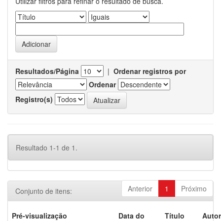
Utilizar filtros para refinar o resultado de busca.
Resultados/Página
|
Ordenar registros por
Ordenar
Registro(s)
Resultado 1-1 de 1.
Anterior
1
Próximo
Conjunto de itens:
Pré-visualização
Data do
Título
Autor