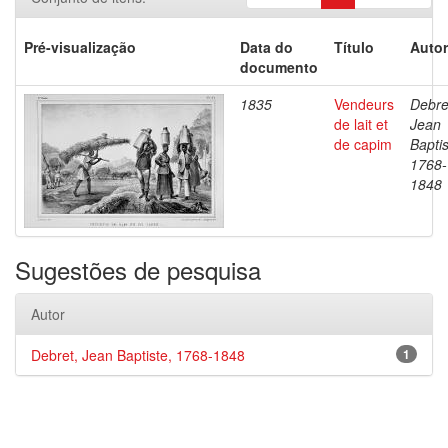
Pré-visualização
Data do
Título
Autor
documento
1835
Vendeurs
Debre
de lait et
Jean
de capim
Baptis
1768-
1848
Sugestões de pesquisa
Autor
Debret, Jean Baptiste, 1768-1848
1