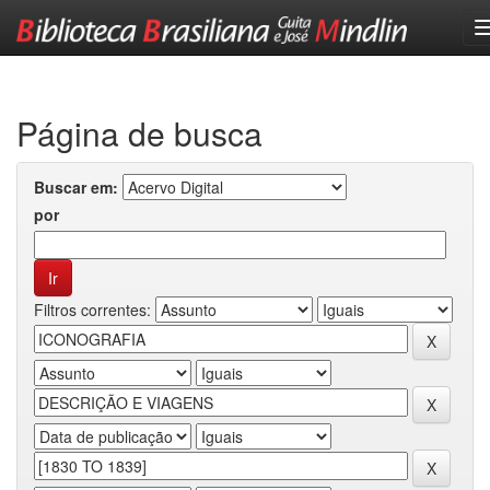
Skip
navigation
Página de busca
Buscar em:
por
Filtros correntes: