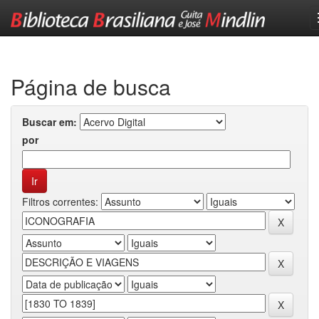
Skip
navigation
Página de busca
Buscar em:
por
Filtros correntes: