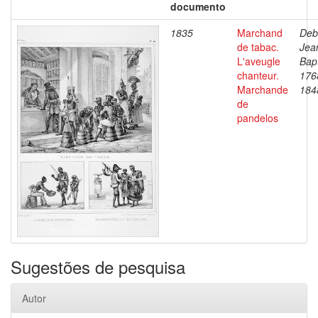
documento
1835
Marchand
Deb
de tabac.
Jea
L'aveugle
Bapt
chanteur.
176
Marchande
184
de
pandelos
Sugestões de pesquisa
Autor