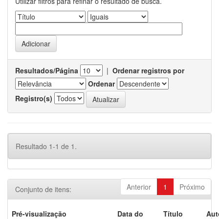
Utilizar filtros para refinar o resultado de busca.
Resultados/Página
|
Ordenar registros por
Ordenar
Registro(s)
Resultado 1-1 de 1.
Anterior
1
Próximo
Conjunto de itens:
Pré-visualização
Data do
Título
Aut