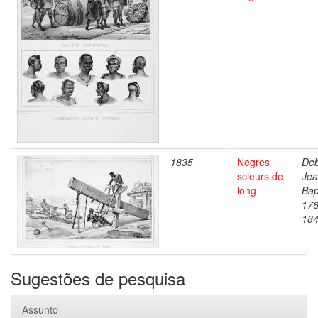
1835
Negres
Deb
scieurs de
Je
long
Bap
176
18
Sugestões de pesquisa
Assunto