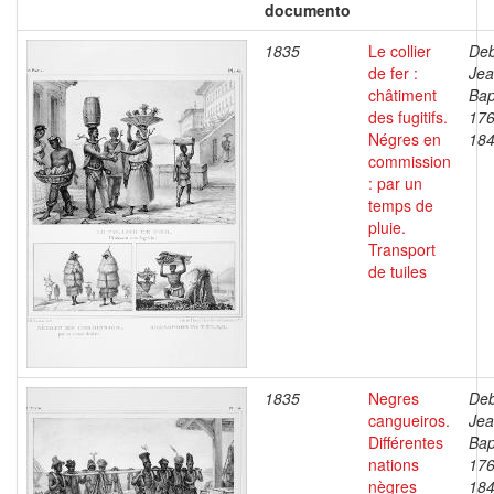
documento
1835
Le collier
Deb
de fer :
Je
châtiment
Bap
des fugitifs.
176
Négres en
18
commission
: par un
temps de
pluie.
Transport
de tuiles
1835
Negres
Deb
cangueiros.
Je
Différentes
Bap
nations
176
nègres
18