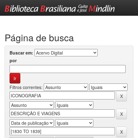
Skip
navigation
Página de busca
Buscar em:
por
Filtros correntes: