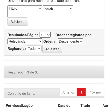
Utilizar filtros para refinar o resultado de busca.
Resultados/Página
|
Ordenar registros por
Ordenar
Registro(s)
Resultado 1-3 de 3.
Anterior
1
Próximo
Conjunto de itens:
Pré-visualização
Data do
Título
Aut