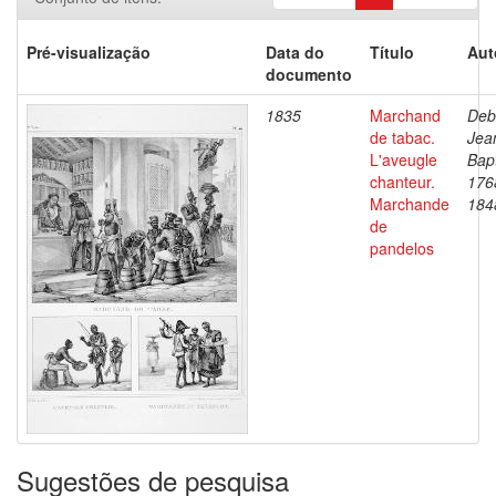
Pré-visualização
Data do
Título
Aut
documento
1835
Marchand
Deb
de tabac.
Jea
L'aveugle
Bapt
chanteur.
176
Marchande
184
de
pandelos
Sugestões de pesquisa