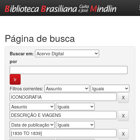
Skip
navigation
Página de busca
Buscar em:
por
Filtros correntes: