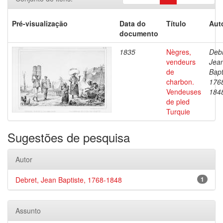
Pré-visualização
Data do
Título
Aut
documento
1835
Nègres,
Debr
vendeurs
Jea
de
Bapt
charbon.
176
Vendeuses
184
de pled
Turquie
Sugestões de pesquisa
Autor
Debret, Jean Baptiste, 1768-1848
1
Assunto