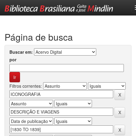
Skip
navigation
Página de busca
Buscar em:
por
Filtros correntes: