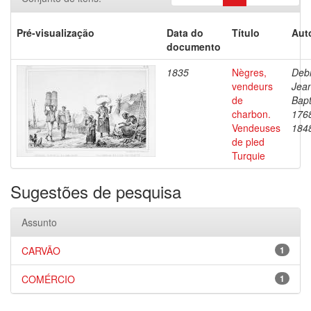
Pré-visualização
Data do
Título
Aut
documento
1835
Nègres,
Debr
vendeurs
Jea
de
Bapt
charbon.
176
Vendeuses
184
de pled
Turquie
Sugestões de pesquisa
Assunto
CARVÃO
1
COMÉRCIO
1