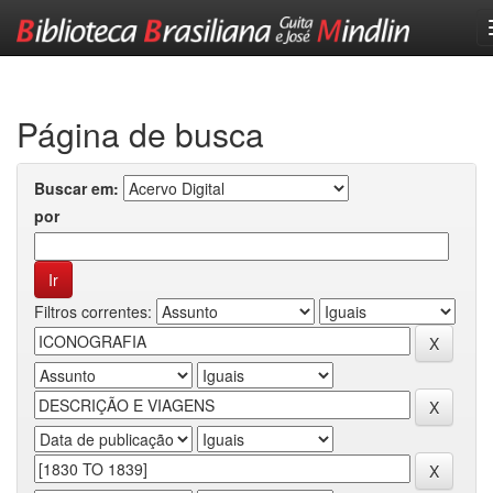
Skip
navigation
Página de busca
Buscar em:
por
Filtros correntes: