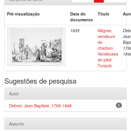
Pré-visualização
Data do
Título
Aut
documento
1835
Nègres,
Debr
vendeurs
Jea
de
Bapt
charbon.
176
Vendeuses
184
de pled
Turquie
Sugestões de pesquisa
Autor
Debret, Jean Baptiste, 1768-1848
1
Assunto