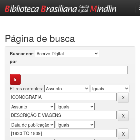
Skip
navigation
Página de busca
Buscar em:
por
Filtros correntes: