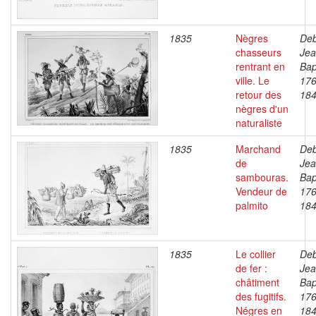
1835
Nègres
Deb
chasseurs
Je
rentrant en
Bap
ville. Le
176
retour des
18
nègres d'un
naturaliste
1835
Marchand
Deb
de
Je
sambouras.
Bap
Vendeur de
176
palmito
18
1835
Le collier
Deb
de fer :
Je
châtiment
Bap
des fugitifs.
176
Négres en
18