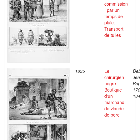
commission
: par un
temps de
pluie.
Transport
de tuiles
1835
Le
Deb
chirurgien
Je
nègre.
Bap
Boutique
176
d'un
18
marchand
de viande
de porc