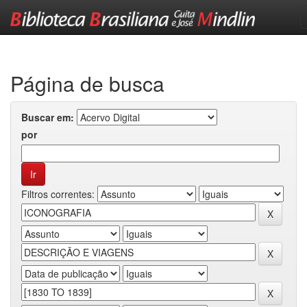
Skip
navigation
Página de busca
Buscar em:
por
Filtros correntes: