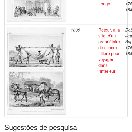
Longo
176
18
1835
Retour, a la
Deb
ville, d'un
Je
propriètaire
Bap
de chacra.
176
Litière pour
18
voyager
dans
l'interieur
Sugestões de pesquisa