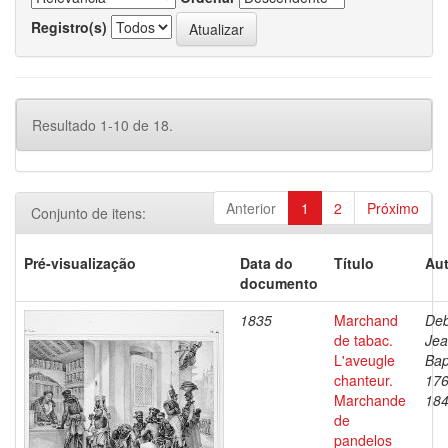
Registro(s)
Resultado 1-10 de 18.
Anterior
1
2
Próximo
Conjunto de itens:
Pré-visualização
Data do
Título
Aut
documento
1835
Marchand
Deb
de tabac.
Je
L'aveugle
Bap
chanteur.
176
Marchande
18
de
pandelos