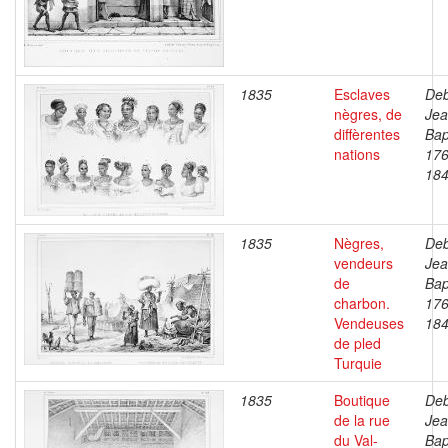
1835
Esclaves
Deb
nègres, de
Je
diffèrentes
Bap
nations
176
18
1835
Nègres,
Deb
vendeurs
Je
de
Bap
charbon.
176
Vendeuses
18
de pled
Turquie
1835
Boutique
Deb
de la rue
Je
du Val-
Bap