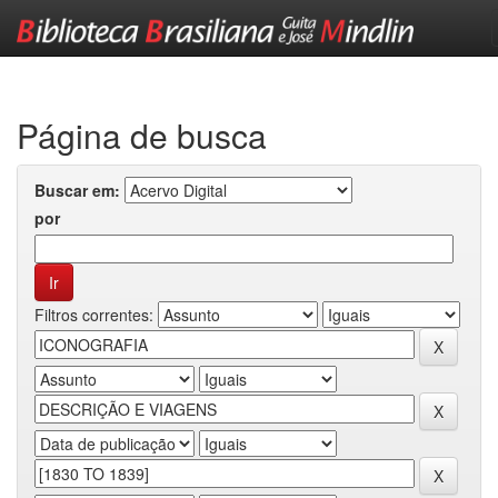
Skip
navigation
Página de busca
Buscar em:
por
Filtros correntes: