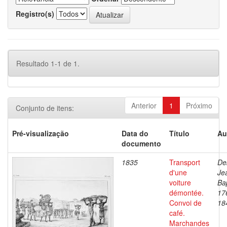
Registro(s)
Resultado 1-1 de 1.
Anterior
1
Próximo
Conjunto de itens:
Pré-visualização
Data do
Título
Au
documento
1835
Transport
De
d'une
Je
voiture
Bap
démontée.
17
Convoi de
18
café.
Marchandes