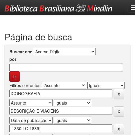
Skip
navigation
Página de busca
Buscar em:
por
Filtros correntes: