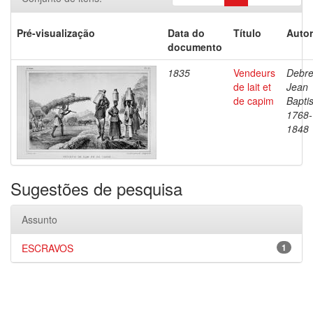
Pré-visualização
Data do
Título
Autor
documento
1835
Vendeurs
Debre
de lait et
Jean
de capim
Baptis
1768-
1848
Sugestões de pesquisa
Assunto
ESCRAVOS
1