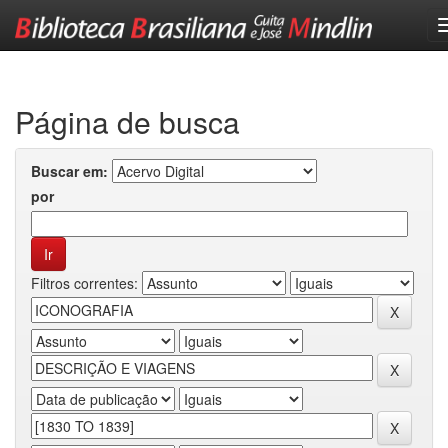
Skip
navigation
Página de busca
Buscar em:
por
Filtros correntes: