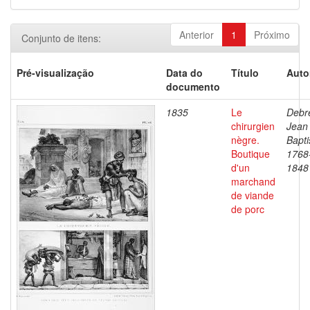
Anterior
1
Próximo
Conjunto de itens:
Pré-visualização
Data do
Título
Auto
documento
1835
Le
Debre
chirurgien
Jean
nègre.
Bapti
Boutique
1768
d'un
1848
marchand
de viande
de porc