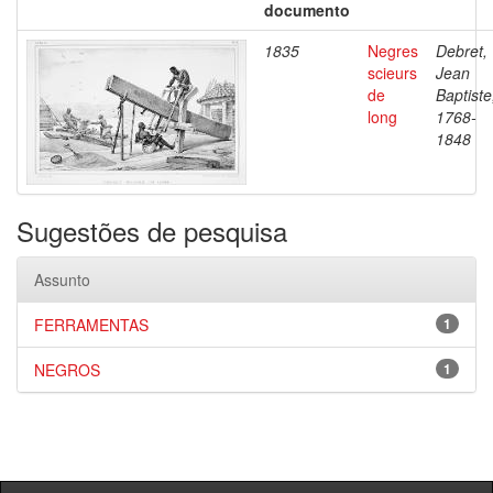
documento
1835
Negres
Debret,
scieurs
Jean
de
Baptiste
long
1768-
1848
Sugestões de pesquisa
Assunto
FERRAMENTAS
1
NEGROS
1