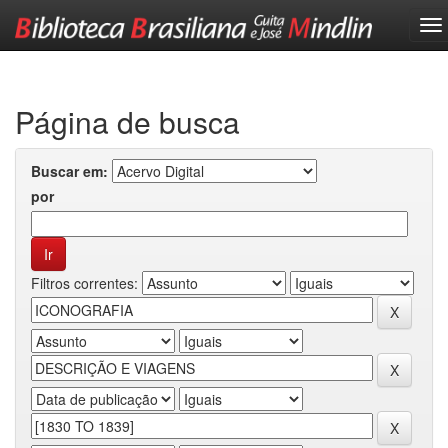
Skip
navigation
Página de busca
Buscar em:
por
Filtros correntes: