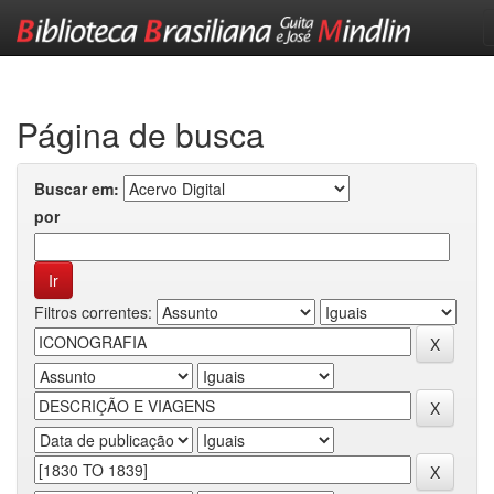
Skip
navigation
Página de busca
Buscar em:
por
Filtros correntes: