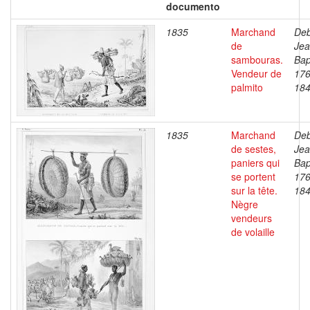
documento
1835
Marchand
Deb
de
Je
sambouras.
Bap
Vendeur de
176
palmito
18
1835
Marchand
Deb
de sestes,
Je
paniers qui
Bap
se portent
176
sur la tête.
18
Nègre
vendeurs
de volaille