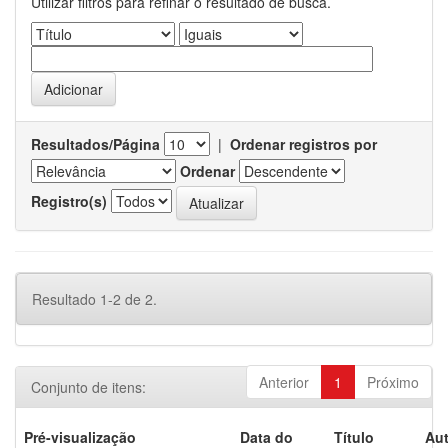
Utilizar filtros para refinar o resultado de busca.
Resultados/Página
|
Ordenar registros por
Ordenar
Registro(s)
Resultado 1-2 de 2.
Anterior
1
Próximo
Conjunto de itens:
Pré-visualização
Data do
Título
Aut