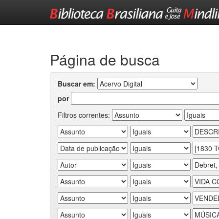
Skip
navigation
Página de busca
Buscar em:
por
Filtros correntes: