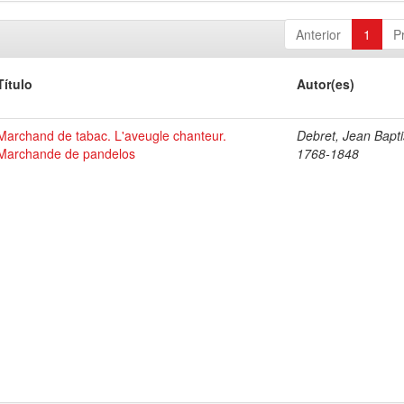
Anterior
1
P
Título
Autor(es)
Marchand de tabac. L'aveugle chanteur.
Debret, Jean Bapti
Marchande de pandelos
1768-1848