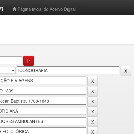
-->
Página inicial do Acervo Digital