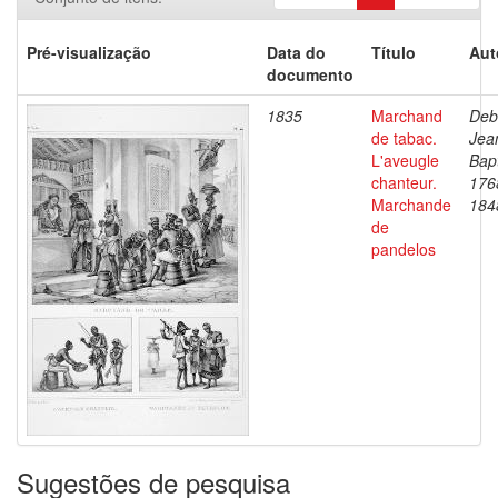
Pré-visualização
Data do
Título
Aut
documento
1835
Marchand
Deb
de tabac.
Jea
L'aveugle
Bapt
chanteur.
176
Marchande
184
de
pandelos
Sugestões de pesquisa