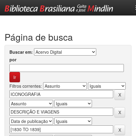
Skip
navigation
Página de busca
Buscar em:
por
Filtros correntes: