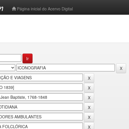
-->
Página inicial do Acervo Digital