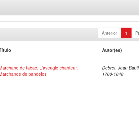
Anterior
1
P
Título
Autor(es)
Marchand de tabac. L'aveugle chanteur.
Debret, Jean Bapti
Marchande de pandelos
1768-1848