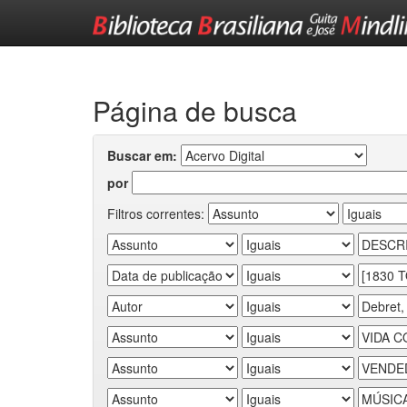
Skip
navigation
Página de busca
Buscar em:
por
Filtros correntes: