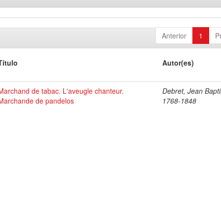
Anterior
1
P
Título
Autor(es)
Marchand de tabac. L'aveugle chanteur.
Debret, Jean Bapti
Marchande de pandelos
1768-1848