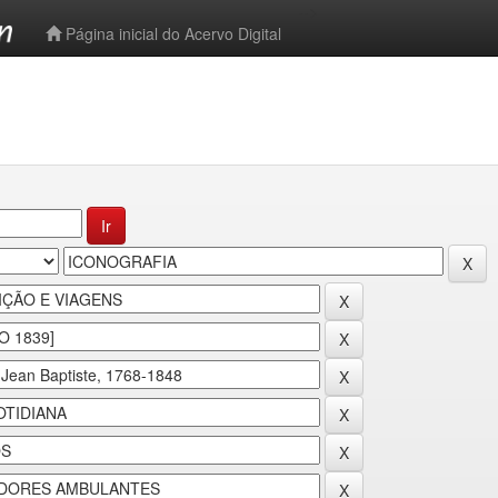
-->
Página inicial do Acervo Digital