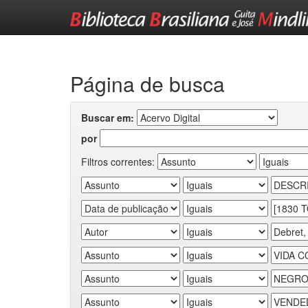
Skip
navigation
Página de busca
Buscar em:
por
Filtros correntes: