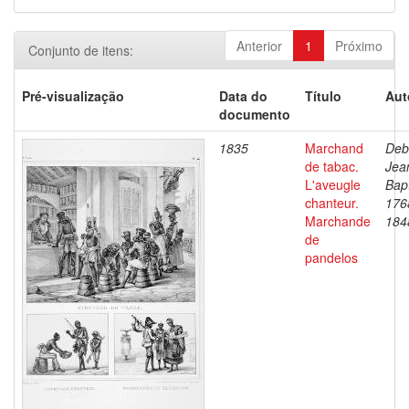
Anterior
1
Próximo
Conjunto de itens:
Pré-visualização
Data do
Título
Aut
documento
1835
Marchand
Deb
de tabac.
Jea
L'aveugle
Bapt
chanteur.
176
Marchande
184
de
pandelos