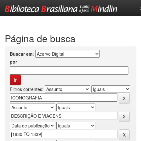
Skip
navigation
Página de busca
Buscar em:
por
Filtros correntes: