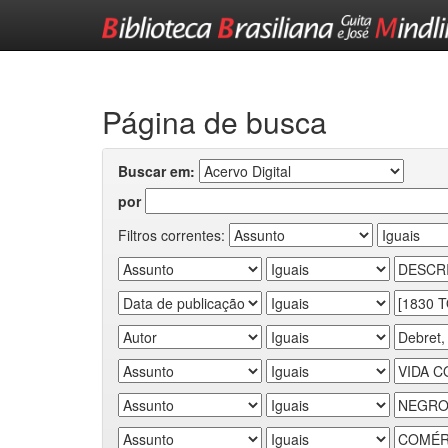
Skip
navigation
Página de busca
Buscar em:
por
Filtros correntes: