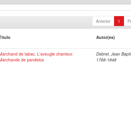
Anterior
1
P
Título
Autor(es)
Marchand de tabac. L'aveugle chanteur.
Debret, Jean Bapti
Marchande de pandelos
1768-1848