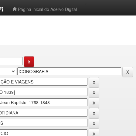
-->
Página inicial do Acervo Digital