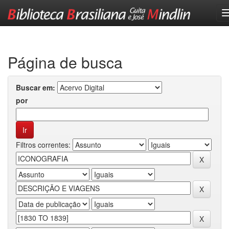
Skip
navigation
Página de busca
Buscar em:
por
Filtros correntes: