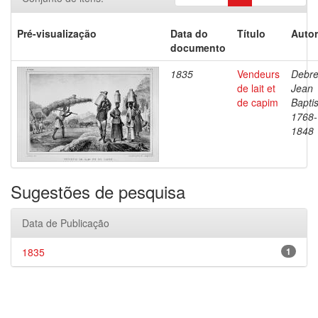
Pré-visualização
Data do
Título
Autor
documento
1835
Vendeurs
Debre
de lait et
Jean
de capim
Baptis
1768-
1848
Sugestões de pesquisa
Data de Publicação
1835
1