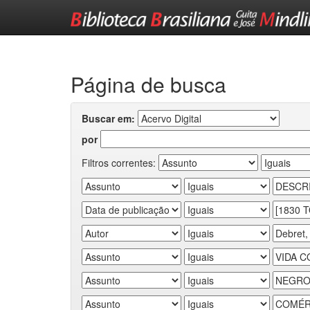
Skip
navigation
Página de busca
Buscar em:
por
Filtros correntes: