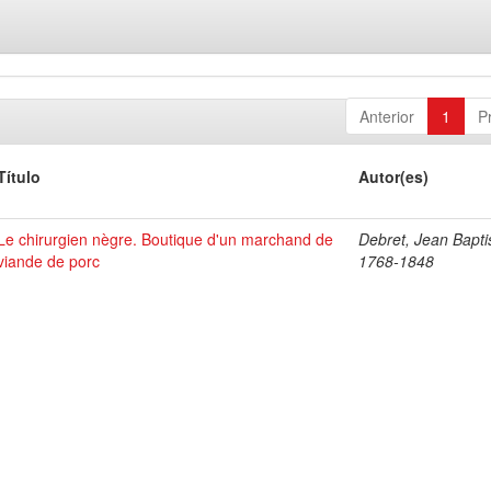
Anterior
1
P
Título
Autor(es)
Le chirurgien nègre. Boutique d'un marchand de
Debret, Jean Bapti
viande de porc
1768-1848