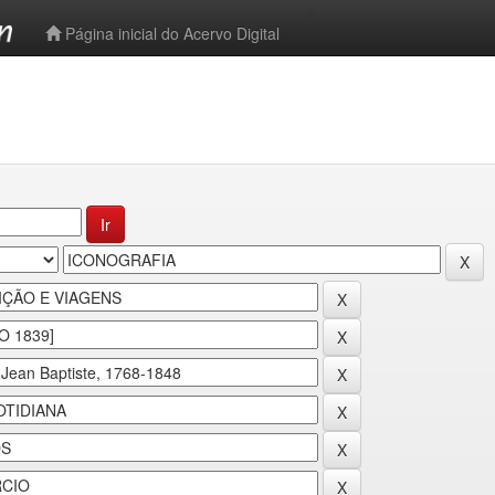
-->
Página inicial do Acervo Digital