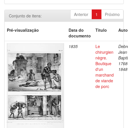
Anterior
1
Próximo
Conjunto de itens:
Pré-visualização
Data do
Título
Auto
documento
1835
Le
Debre
chirurgien
Jean
nègre.
Bapti
Boutique
1768
d'un
1848
marchand
de viande
de porc