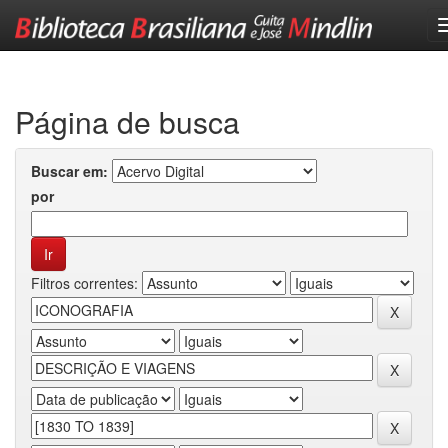
Skip
navigation
Página de busca
Buscar em:
por
Filtros correntes: