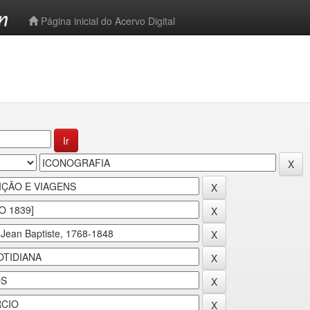
-->
Página inicial do Acervo Digital