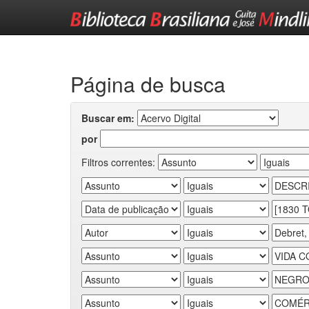
Skip
navigation
Página de busca
Buscar em:
por
Filtros correntes: