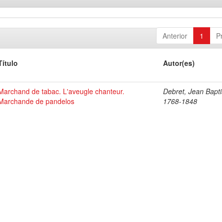
Anterior
1
P
Título
Autor(es)
Marchand de tabac. L'aveugle chanteur.
Debret, Jean Bapti
Marchande de pandelos
1768-1848