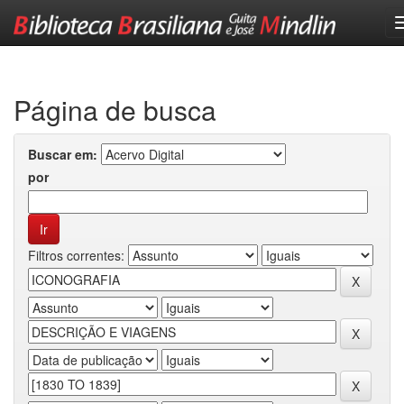
Skip
navigation
Página de busca
Buscar em:
por
Filtros correntes: