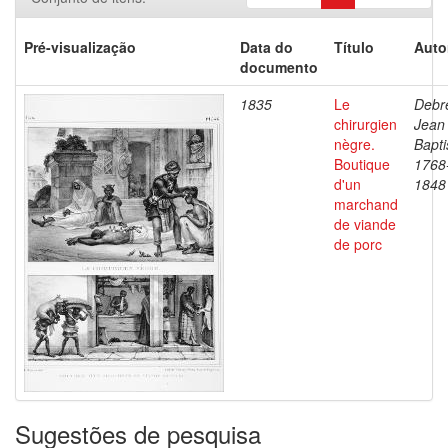
Pré-visualização
Data do
Título
Auto
documento
1835
Le
Debre
chirurgien
Jean
nègre.
Bapti
Boutique
1768
d'un
1848
marchand
de viande
de porc
Sugestões de pesquisa