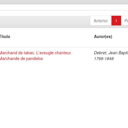
Anterior
1
P
Título
Autor(es)
Marchand de tabac. L'aveugle chanteur.
Debret, Jean Bapti
Marchande de pandelos
1768-1848