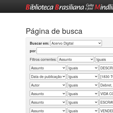
Skip
navigation
Página de busca
Buscar em:
por
Filtros correntes: