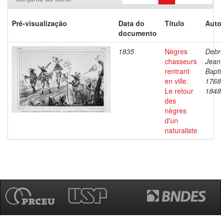
Pré-visualização
Data do
Título
Auto
documento
1835
Nègres
Debr
chasseurs
Jean
rentrant
Bapti
en ville.
1768
Le retour
1848
des
nègres
d'un
naturaliste