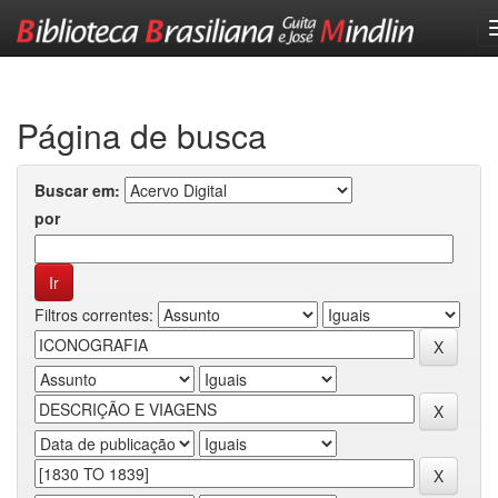
Skip
navigation
Página de busca
Buscar em:
por
Filtros correntes: