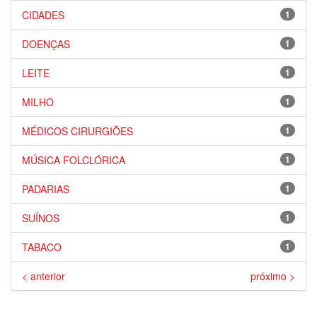
CIDADES
1
DOENÇAS
1
LEITE
1
MILHO
1
MÉDICOS CIRURGIÕES
1
MÚSICA FOLCLÓRICA
1
PADARIAS
1
SUÍNOS
1
TABACO
1
< anterior
próximo >