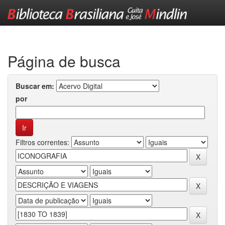
Skip
navigation
Página de busca
Buscar em:
por
Filtros correntes: