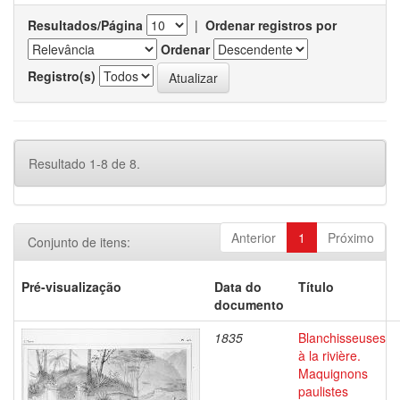
Resultados/Página
|
Ordenar registros por
Ordenar
Registro(s)
Resultado 1-8 de 8.
Anterior
1
Próximo
Conjunto de itens:
Pré-visualização
Data do
Título
documento
1835
Blanchisseuses
à la rivière.
Maquignons
paulistes