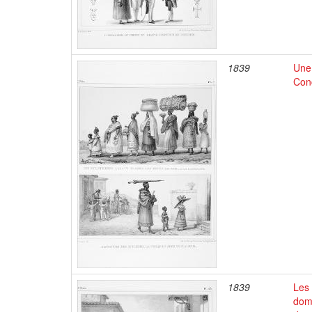
1839
Une 
Conc
1839
Les 
dome