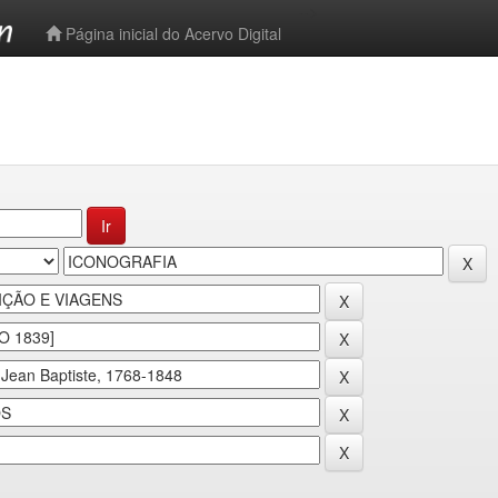
-->
Página inicial do Acervo Digital