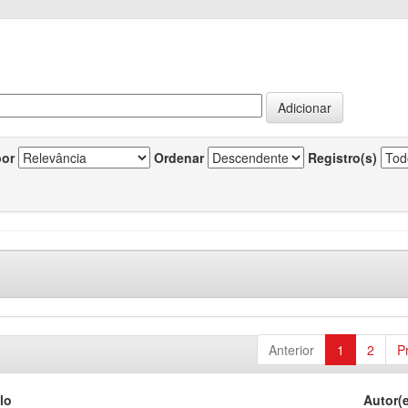
por
Ordenar
Registro(s)
Anterior
1
2
P
lo
Autor(