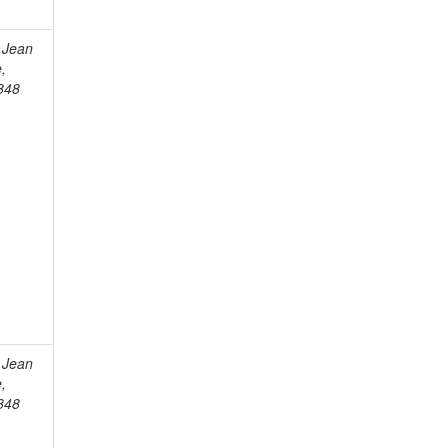
 Jean
e,
848
 Jean
e,
848