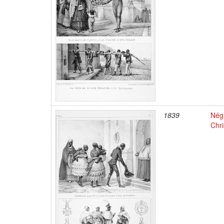
1839
Négr
Chri