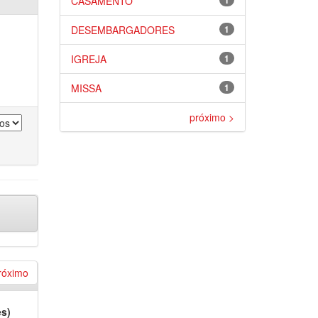
CASAMENTO
1
DESEMBARGADORES
1
IGREJA
1
MISSA
1
próximo >
róximo
es)