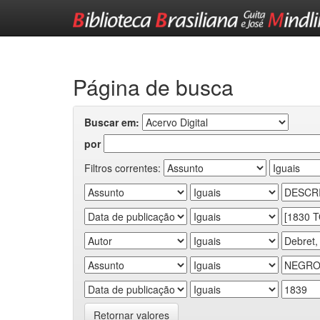
Skip
navigation
Página de busca
Buscar em:
por
Filtros correntes:
Retornar valores