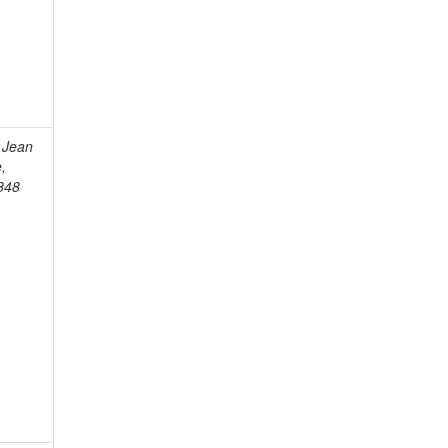
 Jean
e,
848