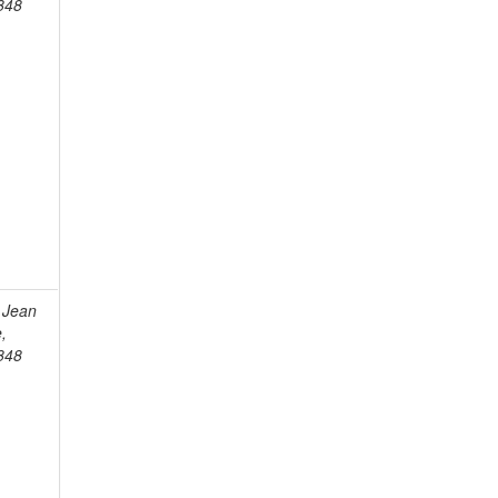
848
 Jean
e,
848