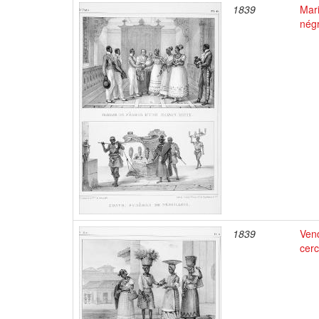
1839
Mar
négr
1839
Vend
cerc