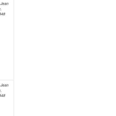
 Jean
e,
848
 Jean
e,
848