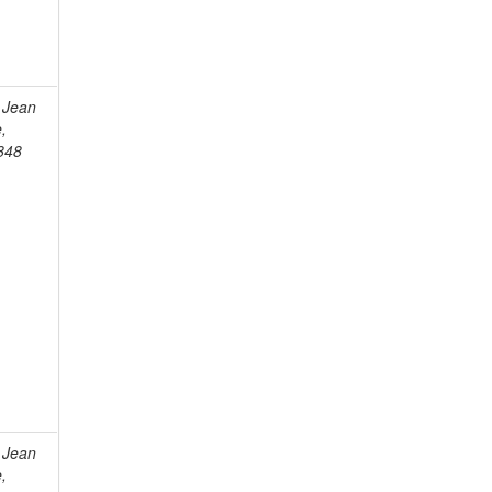
 Jean
e,
848
 Jean
e,