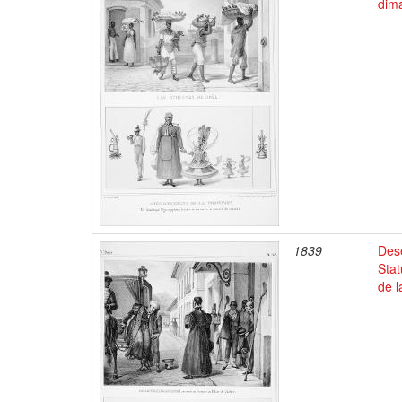
dim
1839
Dese
Stat
de l