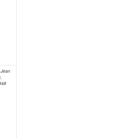
 Jean
e,
848