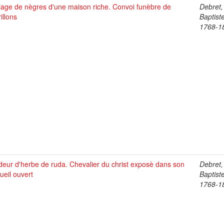
iage de nègres d'une maison riche. Convoi funèbre de
Debret,
illons
Baptist
1768-1
eur d'herbe de ruda. Chevalier du christ exposè dans son
Debret,
ueil ouvert
Baptist
1768-1