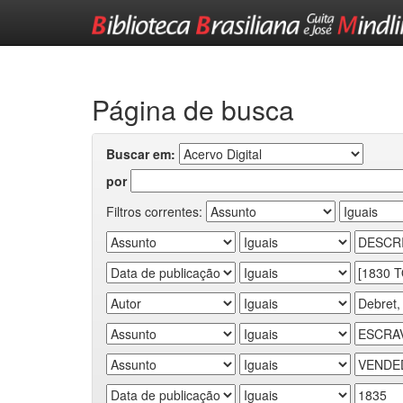
Skip
navigation
Página de busca
Buscar em:
por
Filtros correntes: