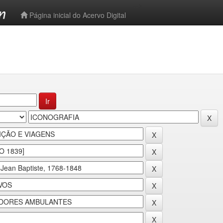
-->
Página inicial do Acervo Digital