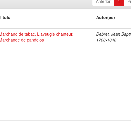
Anterior
1
P
Título
Autor(es)
Marchand de tabac. L'aveugle chanteur.
Debret, Jean Bapti
Marchande de pandelos
1768-1848