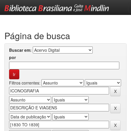
Skip
navigation
Página de busca
Buscar em:
por
Filtros correntes: