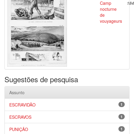
Camp
184
nocturne
de
vouyageurs
Sugestões de pesquisa
Assunto
ESCRAVIDÃO
1
ESCRAVOS
1
PUNIÇÃO
1