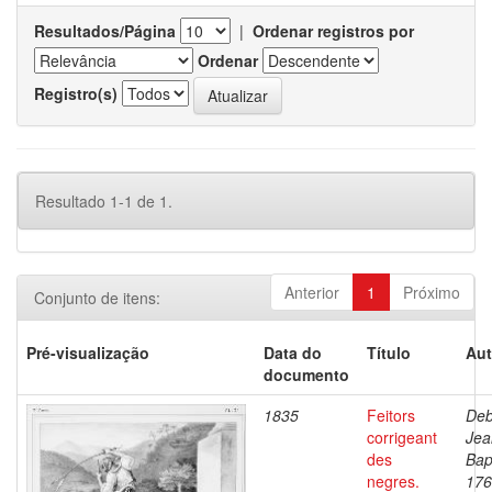
Resultados/Página
|
Ordenar registros por
Ordenar
Registro(s)
Resultado 1-1 de 1.
Anterior
1
Próximo
Conjunto de itens:
Pré-visualização
Data do
Título
Aut
documento
1835
Feitors
Deb
corrigeant
Jea
des
Bap
negres.
176