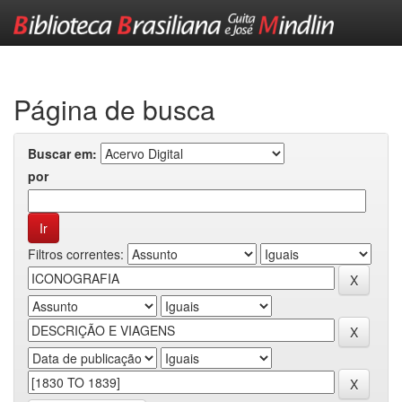
Skip
navigation
Página de busca
Buscar em:
por
Filtros correntes: