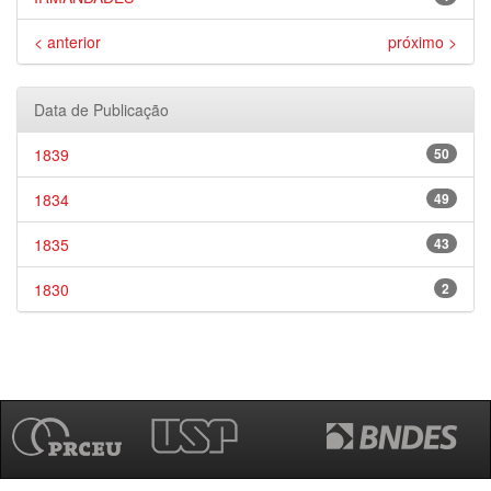
< anterior
próximo >
Data de Publicação
1839
50
1834
49
1835
43
1830
2