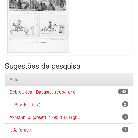
Sugestões de pesquisa
Autor
Debret, Jean Baptiste, 1768-1848
142
L. S. v. K. (des.)
2
Axmann, J. (Josef), 1793-1873 (gr...
1
I. A. (grav.)
1