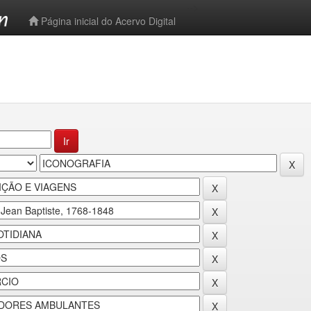
-->
Página inicial do Acervo Digital