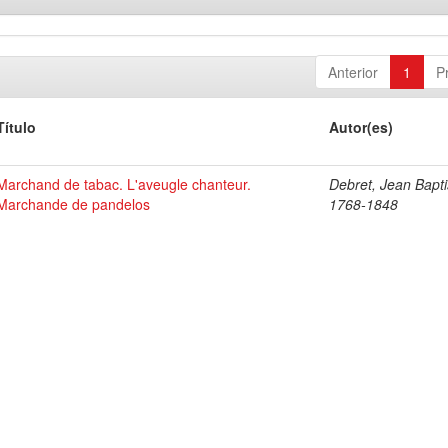
Anterior
1
P
Título
Autor(es)
Marchand de tabac. L'aveugle chanteur.
Debret, Jean Bapti
Marchande de pandelos
1768-1848