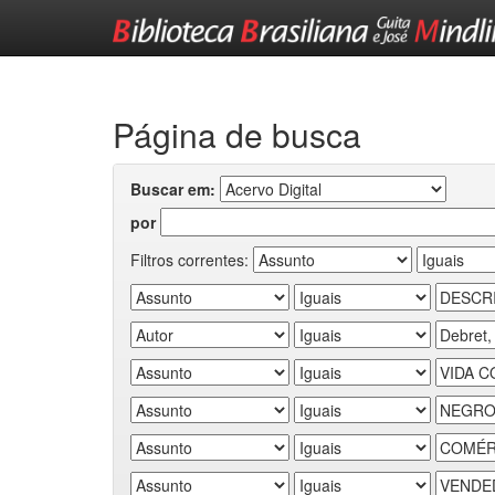
Skip
navigation
Página de busca
Buscar em:
por
Filtros correntes: