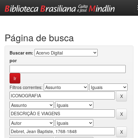
Skip
navigation
Página de busca
Buscar em:
por
Filtros correntes: