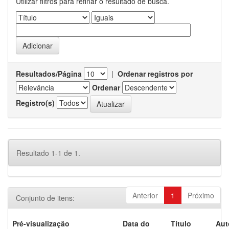
Utilizar filtros para refinar o resultado de busca.
Resultados/Página
|
Ordenar registros por
Ordenar
Registro(s)
Resultado 1-1 de 1.
Anterior
1
Próximo
Conjunto de itens:
Pré-visualização
Data do
Título
Aut