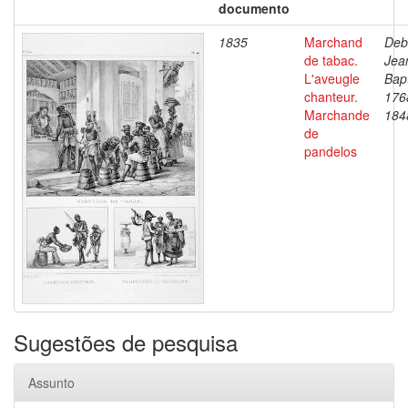
documento
1835
Marchand
Deb
de tabac.
Jea
L'aveugle
Bapt
chanteur.
176
Marchande
184
de
pandelos
Sugestões de pesquisa
Assunto