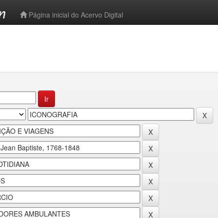
-->
Página inicial do Acervo Digital