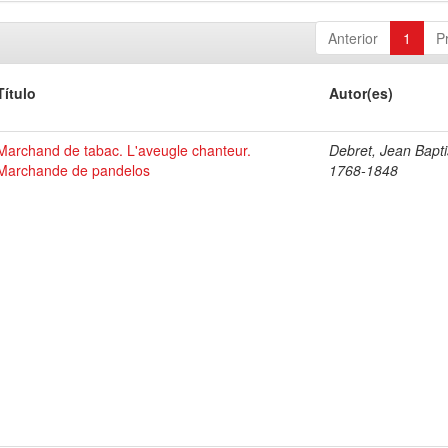
Anterior
1
P
Título
Autor(es)
Marchand de tabac. L'aveugle chanteur.
Debret, Jean Bapti
Marchande de pandelos
1768-1848