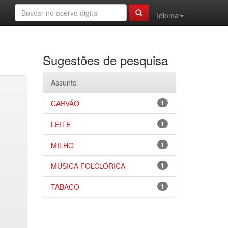
Idioma
Sugestões de pesquisa
Assunto
CARVÃO
1
LEITE
1
MILHO
1
MÚSICA FOLCLÓRICA
1
TABACO
1