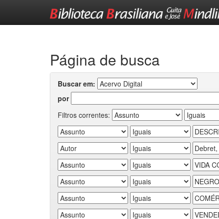
Skip
navigation
Página de busca
Buscar em:
por
Filtros correntes: