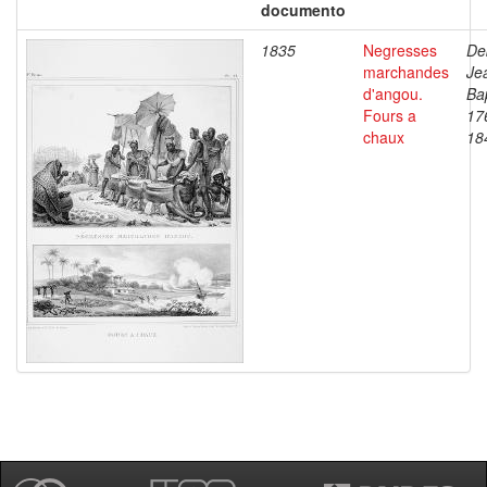
documento
1835
Negresses
De
marchandes
Je
d'angou.
Bap
Fours a
17
chaux
18