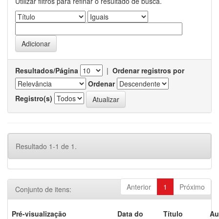
Utilizar filtros para refinar o resultado de busca.
Resultados/Página
|
Ordenar registros por
Ordenar
Registro(s)
Resultado 1-1 de 1.
Anterior
1
Próximo
Conjunto de itens:
Pré-visualização
Data do
Título
Au