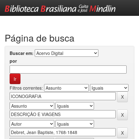
Skip
navigation
Página de busca
Buscar em:
por
Filtros correntes: