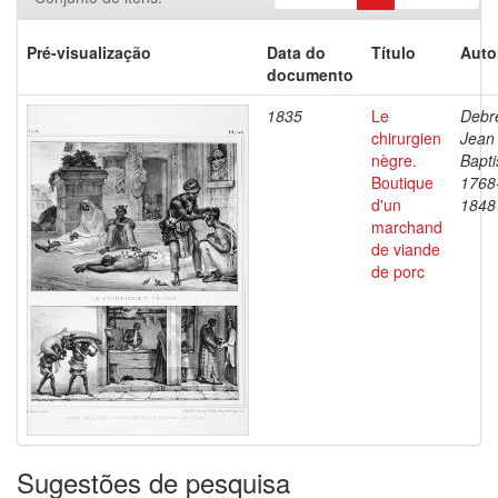
Pré-visualização
Data do
Título
Auto
documento
1835
Le
Debre
chirurgien
Jean
nègre.
Bapti
Boutique
1768
d'un
1848
marchand
de viande
de porc
Sugestões de pesquisa