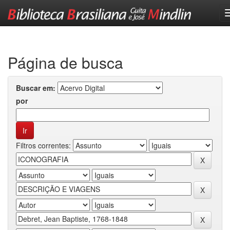
Skip
navigation
Página de busca
Buscar em:
por
Filtros correntes: