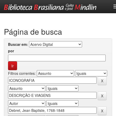
Skip
navigation
Página de busca
Buscar em:
por
Filtros correntes: