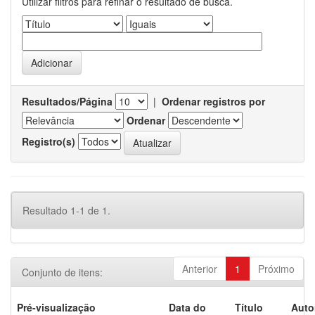
Utilizar filtros para refinar o resultado de busca.
Resultados/Página
|
Ordenar registros por
Ordenar
Registro(s)
Resultado 1-1 de 1.
Anterior
1
Próximo
Conjunto de itens:
Pré-visualização
Data do
Título
Auto