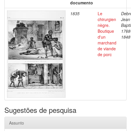
documento
1835
Le
Debre
chirurgien
Jean
nègre.
Bapti
Boutique
1768
d'un
1848
marchand
de viande
de porc
Sugestões de pesquisa
Assunto